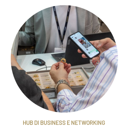
Profilazione avanzata (finalità 5) da parte di I
Marketing diretto diverso dal soft spam (finali
Cessione dei dati da IEG a società o soggetti te
Società Controllate, per successive loro auto
(finalità 8a)*
Cessione dei dati da IEG a piattaforme di soci
azioni di determinazione - a partire dall’analisi
HUB DI BUSINESS E NETWORKING
dell’interessato - di nuovi gruppi di lead (cioè 