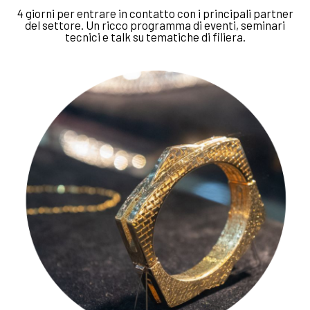
profilo simile a quelli comunicati da IEG e cam
4 giorni per entrare in contatto con i principali partner
del settore. Un ricco programma di eventi, seminari
8b) *
tecnici e talk su tematiche di filiera.